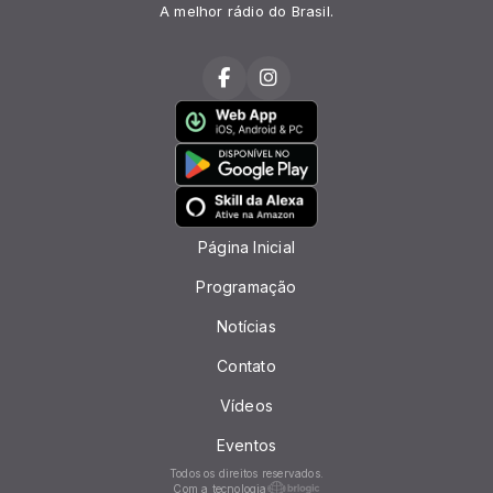
A melhor rádio do Brasil.
Página Inicial
Programação
Notícias
Contato
Vídeos
Eventos
Todos os direitos reservados.
Com a tecnologia