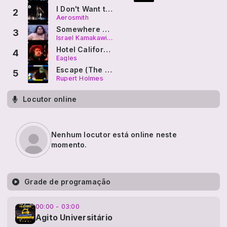
I Don't Want to Miss a Thing
2
Aerosmith
Somewhere over the Rainbow
3
Israel Kamakawiwo'ole
Hotel California
4
Eagles
Escape (The Pina Colada Song)
5
Rupert Holmes
Locutor online
Nenhum locutor está online neste
momento.
Grade de programação
00:00 - 03:00
Agito Universitário