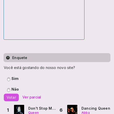
Enquete
Você está gostando do nosso novo site?
Sim
Não
Ver parcial
Votar
Don't Stop Me Now
Dancing Queen
1
6
Queen
Abba